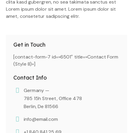
clita kasd gubergren, no sea takimata sanctus est
Lorem ipsum dolor sit amet. Lorem ipsum dolor sit
amet, consetetur sadipscing elitr.
Get in Touch
[contact-form-7 id=»6501″ title=»Contact Form
(Style 8)»]
Contact Info
Germany —
785 15h Street, Office 478
Berlin, De 81566
info@email.com
+1 840 841 25 69