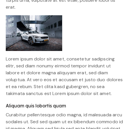
turpis urna, vulputate at est vitae, posuere lobortis
erat.
Lorem ipsum dolor sit amet, consetetur sadipscing
elitr, sed diam nonumy eirmod tempor invidunt ut
labore et dolore magna aliquyam erat, sed diam
voluptua. At vero eos et accusam et justo duo dolores
et ea rebum. Stet clita kasd gubergren, no sea
takimata sanctus est Lorem ipsum dolor sit amet.
Aliquam quis lobortis quam
Curabitur pellentesque odio magna, id malesuada arcu
sodales ut. Sed sed quam ut ex bibendum commodo id
id magna. Aliquam sed ligula sed ante blandit volutpat.